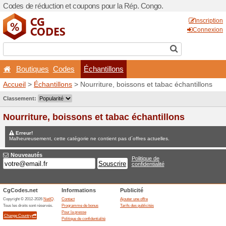
Codes de réduction et coup
Boutiques
Codes
Éc
Accueil
>
Échantillons
> Nou
Jeux concours