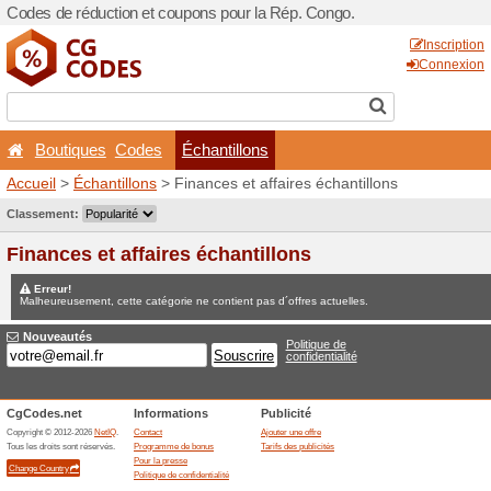
Codes de réduction et coup
Boutiques
Codes
Éc
Accueil
>
Échantillons
> Fin
Jeux concours