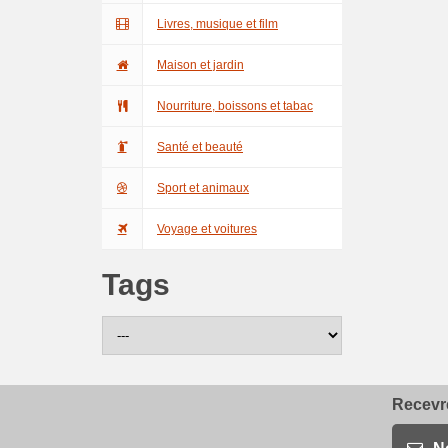
Livres, musique et film
Maison et jardin
Nourriture, boissons et tabac
Santé et beauté
Sport et animaux
Voyage et voitures
Tags
Recevre