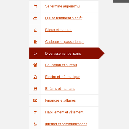
Se termine aujourd'hui
Qui se terminent bientôt
Bijoux et montres
Cadeaux et passe-temps
Divertissement et paris
Education et bureau
Electro et informatique
Enfants et mamans
Finances et affaires
Habillement et vêtement
Internet et communications