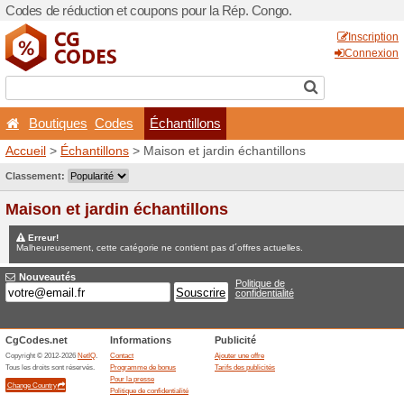
Codes de réduction et coup
Boutiques
Codes
Éc
Accueil
>
Échantillons
> Mai
Jeux concours