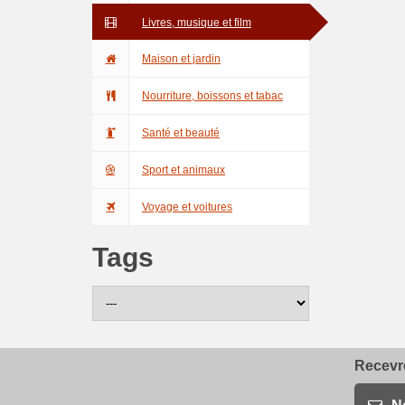
Livres, musique et film
Maison et jardin
Nourriture, boissons et tabac
Santé et beauté
Sport et animaux
Voyage et voitures
Tags
Recevre