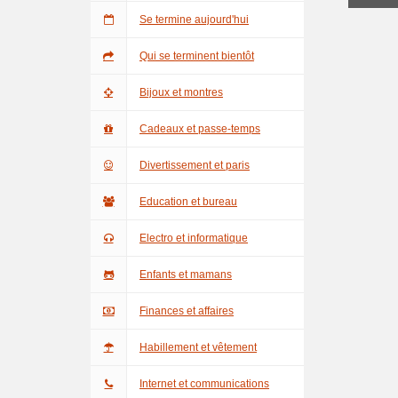
Se termine aujourd'hui
Qui se terminent bientôt
Bijoux et montres
Cadeaux et passe-temps
Divertissement et paris
Education et bureau
Electro et informatique
Enfants et mamans
Finances et affaires
Habillement et vêtement
Internet et communications