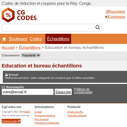
Codes de réduction et coup
Boutiques
Codes
Éc
Accueil
>
Échantillons
> Edu
Jeux concours