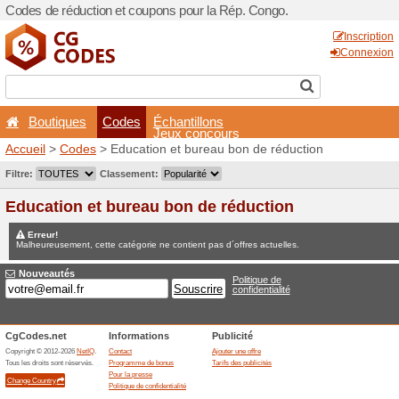
Codes de réduction et coup
Boutiques
Codes
É
Accueil
>
Codes
> Educatio