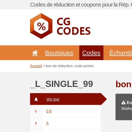
Codes de réduction et coupons pour la Rép.
Boutiques
Codes
Échanti
Accueil
> bon de réduction, code promo
_L_SINGLE_99
bon
Voir tout
Err
Malhe
0-9
A