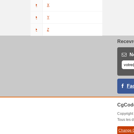
X
Y
Z
Recevre
N
Fa
CgCode
Copyrigh
Tous les d
Change C