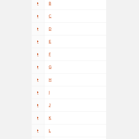
B
C
D
E
F
G
H
I
J
K
L