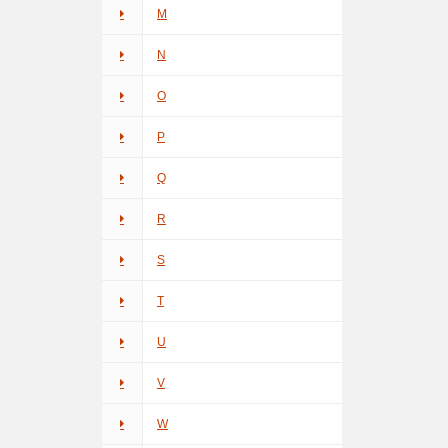
M
N
O
P
Q
R
S
T
U
V
W