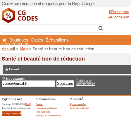
Codes de réduction et coup
Boutiques
Codes
Éch
Jeux concours
Accueil
>
Mag
> Santé et b